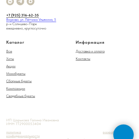
+7 (925) 316-62-35
Внуково, ул. Лётчика Ульянина, 5
р-н Солнцево-Парк
ежедневно, круглосуточно
Каталог
Информация
Все
Доставка и оплата
Хиты
Контакты
Акции
Монобукеты
Сборные букеты
Композиции
Свадебные букеты
ИП Царькова Галина Ивановна
ИНН 772900053404
политика
разработка сайта
конфиденциальности