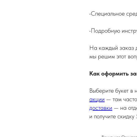
•Специальное сред
•Подробную инстру
На каждый заказ д
мы решим этот воп
Как оформить за
Выберите букет в
акции
— там часто
доставки
— на отд
и получите скидку
Ванильная Орхидея