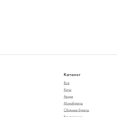
Каталог
Все
Хиты
Акции
Монобукеты
Сборные букеты
Композиции