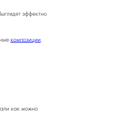
 Выглядят эффектно
ьные
композиции
.
овали как можно