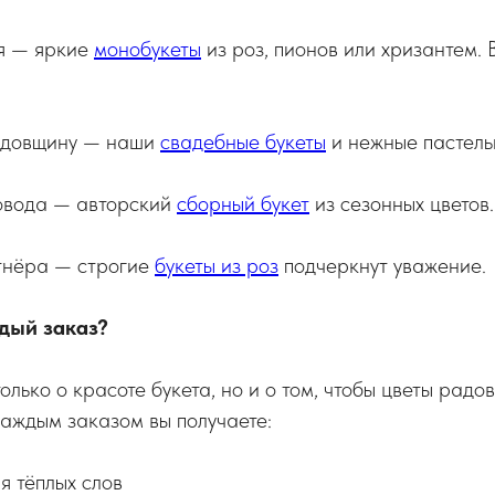
я — яркие
монобукеты
из роз, пионов или хризантем.
годовщину — наши
свадебные букеты
и нежные пастел
повода — авторский
сборный букет
из сезонных цветов.
ртнёра — строгие
букеты из роз
подчеркнут уважение.
ждый заказ?
олько о красоте букета, но и о том, чтобы цветы рад
каждым заказом вы получаете:
я тёплых слов