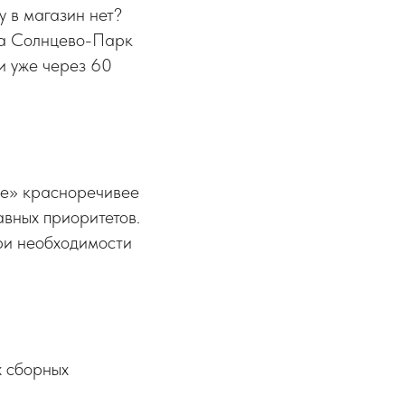
у в магазин нет?
на Солнцево-Парк
и уже через 60
ебе» красноречивее
авных приоритетов.
При необходимости
х сборных