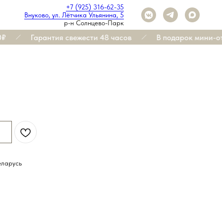
+7 (925) 316-62-35
Внуково, ул. Лётчика Ульянина, 5
р-н Солнцево-Парк
Гарантия свежести 48 часов
В подарок мини-отк
еларусь