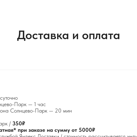
Доставка и оплата
суточно
нцево-Парк — 1 час
айона Солнцево-Парк — 20 мин
арк /
350₽
атная* при заказе на сумму от 5000₽
службой Яндекс Доставки / стоимость рассчитывается ин