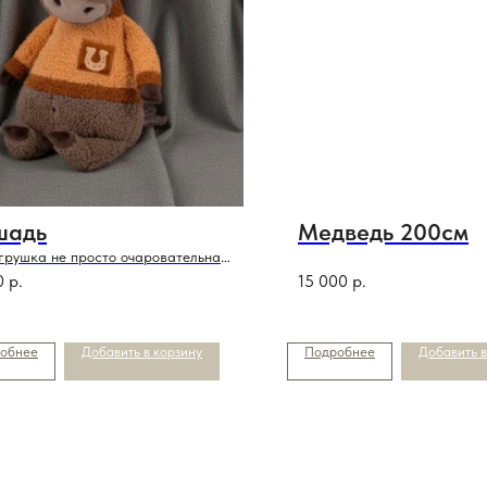
шадь
Медведь 200см
грушка не просто очаровательна
еще и символ года
0
р.
15 000
р.
обнее
Добавить в корзину
Подробнее
Добавить в