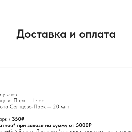
Доставка и оплата
суточно
нцево-Парк — 1 час
айона Солнцево-Парк — 20 мин
арк /
350₽
атная* при заказе на сумму от 5000₽
службой Яндекс Доставки / стоимость рассчитывается ин