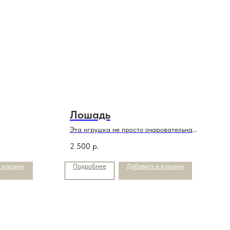
Лошадь
Эта игрушка не просто очаровательна
,она еще и символ года
2 500
р.
 корзину
Подробнее
Добавить в корзину