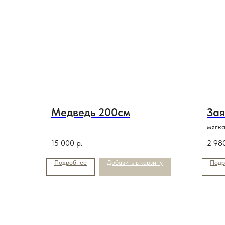
Медведь 200см
Зая
мягка
15 000
р.
2 98
Подробнее
Добавить в корзину
Подр