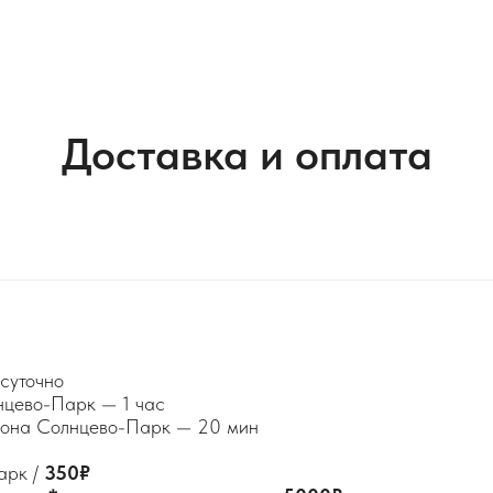
Доставка и оплата
суточно
нцево-Парк — 1 час
айона Солнцево-Парк — 20 мин
арк /
350₽