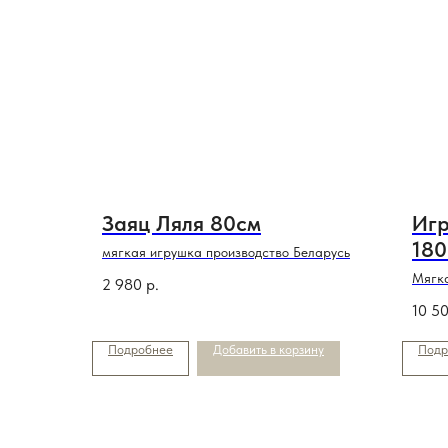
Заяц Ляля 80см
Игр
180
мягкая игрушка производство Беларусь
Мягка
2 980
р.
10 5
Подробнее
Добавить в корзину
Подр