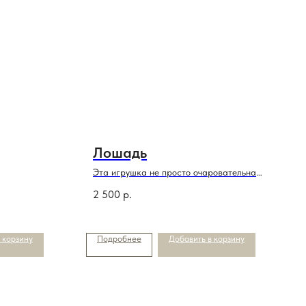
Лошадь
Эта игрушка не просто очаровательна
,она еще и символ года
2 500
р.
 корзину
Подробнее
Добавить в корзину