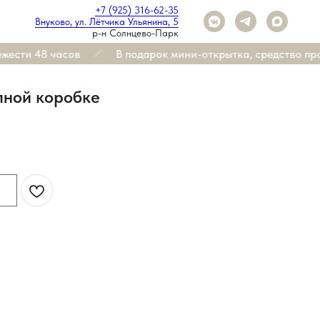
+7 (925) 316-62-35
Внуково, ул. Лётчика Ульянина, 5
р-н Солнцево-Парк
ести 48 часов
В подарок мини-открытка, средство прод
пной коробке