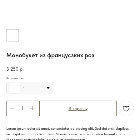
Монобукет из францусзких роз
3 250
р.
Количество
7
В корзину
Lorem ipsum dolor sit amet, consectetur adipiscing elit. Sed dui orci, dapibus
vel dapibus ut, lobortis a risus. Mauris consectetur nunc vitae laoreet aliquam.
Maecenas porttitor felis id tincidunt condimentum.