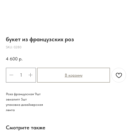
букет из французских роз
SKU:
0280
4 600
р.
В корзину
Роза французская 9шт
эвкалипт 5шт
упаковка дизайнерская
лента
Смотрите также