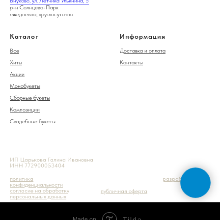
Внуково, ул. Лётчика Ульянина, 5
р-н Солнцево-Парк
ежедневно, круглосуточно
Каталог
Информация
Все
Доставка и оплата
Хиты
Контакты
Акции
Монобукеты
Сборные букеты
Композиции
Свадебные букеты
ИП Царькова Галина Ивановна
ИНН 772900053404
политика
разработка сайта
конфиденциальности
согласие на обработку
публичная оферта
персональных данных
Tilda
Made on