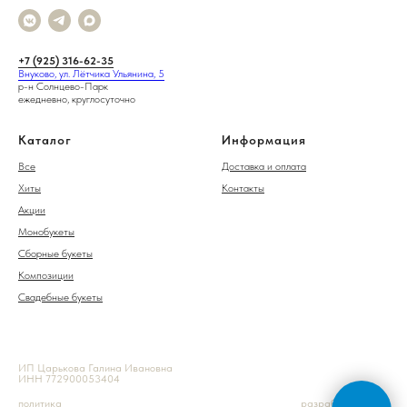
+7 (925) 316-62-35
Внуково, ул. Лётчика Ульянина, 5
р-н Солнцево-Парк
ежедневно, круглосуточно
Каталог
Информация
Все
Доставка и оплата
Хиты
Контакты
Акции
Монобукеты
Сборные букеты
Композиции
Свадебные букеты
ИП Царькова Галина Ивановна
ИНН 772900053404
политика
разработка сайта