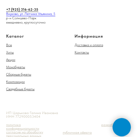
+7 (925) 316-62-35
Внуково, ул. Лётчика Ульянина, 5
р-н Солнцево-Парк
ежедневно, круглосуточно
Каталог
Информация
Все
Доставка и оплата
Хиты
Контакты
Акции
Монобукеты
Сборные букеты
Композиции
Свадебные букеты
ИП Царькова Галина Ивановна
ИНН 772900053404
политика
разработка сайта
конфиденциальности
согласие на обработку
публичная оферта
персональных данных