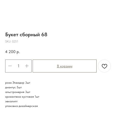
Букет сборный 68
SKU:
0251
4 200
р.
В корзину
роза Эквадор 3шт
диантус 5шт
альстромерия 3шт
хризантема кустовая 1шт
эвкалипт
упаковка дизайнерская