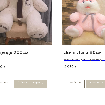
дведь 200см
Заяц Ляля 80см
мягкая игрушка производст
00
р.
2 980
р.
обнее
Добавить в корзину
Подробнее
Добавить в