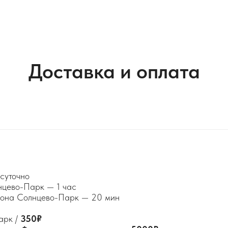
Доставка и оплата
суточно
нцево-Парк — 1 час
айона Солнцево-Парк — 20 мин
арк /
350₽