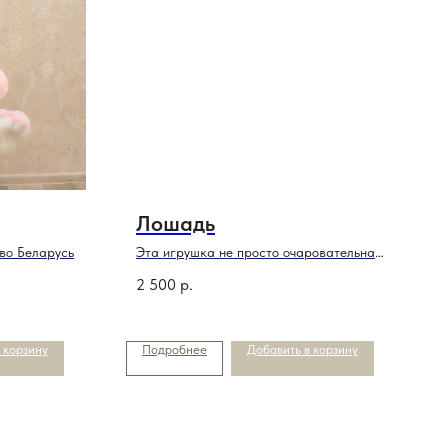
Лошадь
во Беларусь
Эта игрушка не просто очаровательна
,она еще и символ года
2 500
р.
 корзину
Подробнее
Добавить в корзину